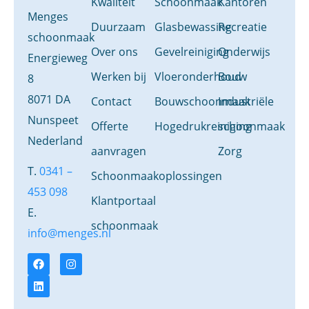
Kwaliteit
Schoonmaak
Kantoren
Menges
Duurzaam
Glasbewassing
Recreatie
schoonmaak
Over ons
Gevelreiniging
Onderwijs
Energieweg
Werken bij
Vloeronderhoud
Bouw
8
8071 DA
Contact
Bouwschoonmaak
Industriële
Nunspeet
Offerte
Hogedrukreiniging
schoonmaak
Nederland
aanvragen
Zorg
T.
0341 –
Schoonmaakoplossingen
453 098
Klantportaal
E.
schoonmaak
info@menges.nl