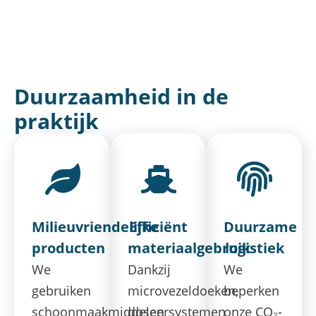
Duurzaamheid in de
praktijk
Milieuvriendelijke
Efficiënt
Duurzame
producten
materiaalgebruik
logistiek
We
Dankzij
We
gebruiken
microvezeldoeken,
beperken
schoonmaakmiddelen
doseersystemen
onze CO₂-