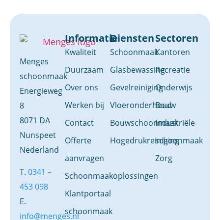
Informatie
Diensten
Sectoren
Kwaliteit
Schoonmaak
Kantoren
Menges
Duurzaam
Glasbewassing
Recreatie
schoonmaak
Over ons
Gevelreiniging
Onderwijs
Energieweg
Werken bij
Vloeronderhoud
Bouw
8
8071 DA
Contact
Bouwschoonmaak
Industriële
Nunspeet
Offerte
Hogedrukreiniging
schoonmaak
Nederland
aanvragen
Zorg
T.
0341 –
Schoonmaakoplossingen
453 098
Klantportaal
E.
schoonmaak
info@menges.nl