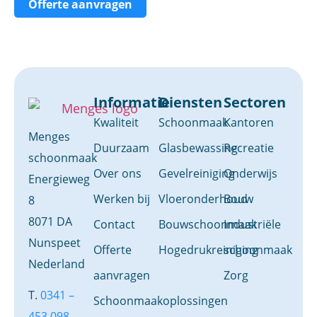
Offerte aanvragen
Informatie
Diensten
Sectoren
Kwaliteit
Schoonmaak
Kantoren
Menges
Duurzaam
Glasbewassing
Recreatie
schoonmaak
Over ons
Gevelreiniging
Onderwijs
Energieweg
Werken bij
Vloeronderhoud
Bouw
8
8071 DA
Contact
Bouwschoonmaak
Industriële
Nunspeet
Offerte
Hogedrukreiniging
schoonmaak
Nederland
aanvragen
Zorg
T.
0341 –
Schoonmaakoplossingen
453 098