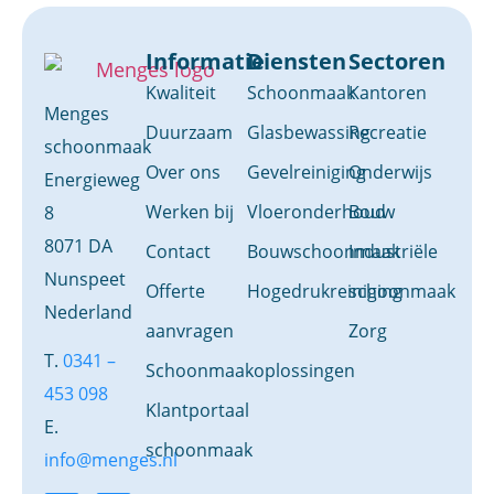
Informatie
Diensten
Sectoren
Kwaliteit
Schoonmaak
Kantoren
Menges
Duurzaam
Glasbewassing
Recreatie
schoonmaak
Over ons
Gevelreiniging
Onderwijs
Energieweg
Werken bij
Vloeronderhoud
Bouw
8
8071 DA
Contact
Bouwschoonmaak
Industriële
Nunspeet
Offerte
Hogedrukreiniging
schoonmaak
Nederland
aanvragen
Zorg
T.
0341 –
Schoonmaakoplossingen
453 098
Klantportaal
E.
schoonmaak
info@menges.nl