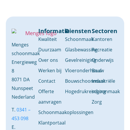
Informatie
Diensten
Sectoren
Kwaliteit
Schoonmaak
Kantoren
Menges
Duurzaam
Glasbewassing
Recreatie
schoonmaak
Over ons
Gevelreiniging
Onderwijs
Energieweg
Werken bij
Vloeronderhoud
Bouw
8
8071 DA
Contact
Bouwschoonmaak
Industriële
Nunspeet
Offerte
Hogedrukreiniging
schoonmaak
Nederland
aanvragen
Zorg
T.
0341 –
Schoonmaakoplossingen
453 098
Klantportaal
E.