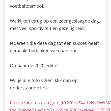
voetbaltoernooi.
We kijken terug op een zeer geslaagde dag,
met veel sportiviteit en gezelligheid.
Iedereen die deze dag tot een succes heeft
gemaakt bedanken we daarvoor.
Op naar de 2020 editie!
Wil je alle foto’s zien, klik dan op
onderstaande link:
https://photos.app.goo.gl/GCCn2S4oTzNxDWtN
fbclid=IwAR1vyfjotx7uWZJ4eiRV0J2xgIqy0uDE5