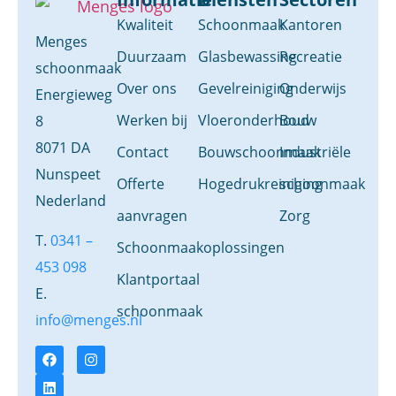
Kwaliteit
Schoonmaak
Kantoren
Menges
Duurzaam
Glasbewassing
Recreatie
schoonmaak
Over ons
Gevelreiniging
Onderwijs
Energieweg
Werken bij
Vloeronderhoud
Bouw
8
8071 DA
Contact
Bouwschoonmaak
Industriële
Nunspeet
Offerte
Hogedrukreiniging
schoonmaak
Nederland
aanvragen
Zorg
T.
0341 –
Schoonmaakoplossingen
453 098
Klantportaal
E.
schoonmaak
info@menges.nl